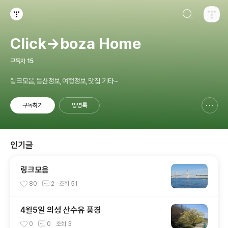
검색하기
티스토리
Click→boza Home
구독자
15
링크모음,등산정보,여행정보,맛집 기타~
구독하기
방명록
신고하기 레이어
열기
인기글
링크모음
80
2
조회
51
4월5일 의성 산수유 풍경
0
0
조회
3