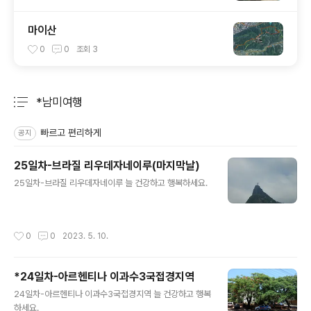
마이산
0
0
조회
3
*남미여행
분류 전체보기
주요 글 목록
빠르고 편리하게
공지
25일차-브라질 리우데자네이루(마지막날)
글 내용
25일차-브라질 리우데자네이루 늘 건강하고 행복하세요.
작성시간
0
0
2023. 5. 10.
*24일차-아르헨티나 이과수3국접경지역
글 내용
24일차-아르헨티나 이과수3국접경지역 늘 건강하고 행복
하세요.