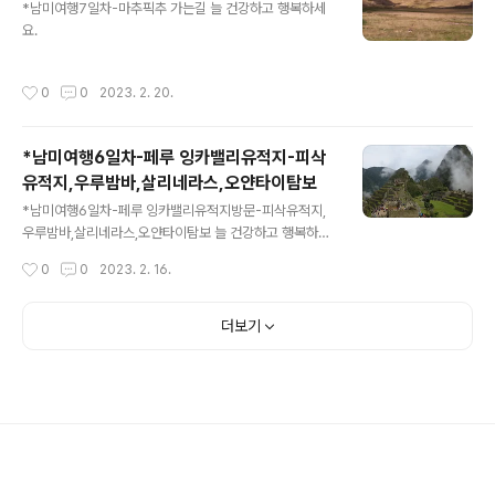
*남미여행7일차-마추픽추 가는길 늘 건강하고 행복하세
요.
작성시간
0
0
2023. 2. 20.
*남미여행6일차-페루 잉카밸리유적지-피삭
유적지,우루밤바,살리네라스,오얀타이탐보
글 내용
*남미여행6일차-페루 잉카밸리유적지방문-피삭유적지,
우루밤바,살리네라스,오얀타이탐보 늘 건강하고 행복하세
요.
작성시간
0
0
2023. 2. 16.
더보기