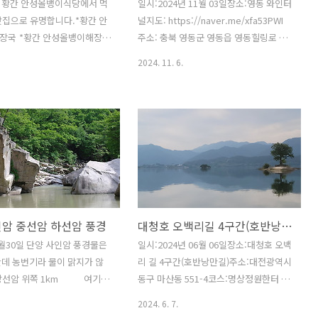
 황간 안성올뱅이식당에서 먹
일시:2024년 11월 03일장소:영동 와인터
집으로 유명합니다.*황간 안
널지도: https://naver.me/xfa53PWI
장국 *황간 안성올뱅이해장국
주소: 충북 영동군 영동읍 영동힐링로 30
4년11월03일장소:황간 안성올
다양한 와인이 있고 동굴이 있어 구경할
2024. 11. 6.
지도:
만하네요.저렴한 가격에 와인도 구입 가
naver.me/5IFszl0H 주소:충청
능합니다. 시식도 할수 있습니다.와인 좋
 황간면 영동황간로 1618황
아하시는 분은 한 번쯤 가볼 만할 것 같아
성올뱅이해장국 집입니다.확장
요.늘 건강하고 행복하세요.
,60년 정통 3대째
a.tistory.com일시:2025년
장소:황간역 주소:충청북도 영
 하옥포2길 14 네이버 지도
 황간면 하옥포2길
인암 중선암 하선암 풍경
대청호 오백리길 4구간(호반낭만길)
aver.com황간역은 1905년 경
당시 영업을 개시하였고 몇차
06월30일 단양 사인암 풍경물은
일시:2024년 06월 06일장소:대청호 오백
과 신축을 거쳐 1988년 현재
데 농번기라 물이 맑지가 않
리 길 4구간(호반낭만길)주소:대전광역시
갖추게 되었다. 1980년대의 황
상선암 위쪽 1km 여기서
동구 마산동 551-4코스:명상정원한터 공
탄, 목재, 흑연 등의 화물과 소
선암 여기서 부터 중선
영주차장~명상정원~대청 호반 자연 수변
2024. 6. 7.
기서 부터 하선
공원~차길 옆 보도 따라 원점회귀 경치가