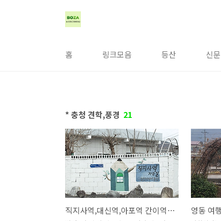
본문 바로가기
홈
링크모음
등산
신문
* 충청 견학,풍경
21
직지사역,대신역,아포역 간이역 풍경들