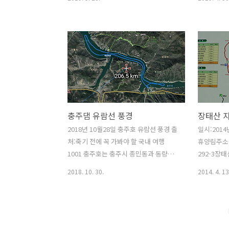
표..
시간이었습니다.전화: 042- 584-3789 정
의 요충지였다
림동 국민은행 뒤편 공원옆에 있어요 .주
도 날아서 넘
소:대전광역시 서구 정림로65번길 10-6
우거진 고개
(間)의 고개
이 담겨 있
로 불리며,
비들의 청운
땅이 서려 
14년(14
충주댐 유람선 풍경
장태산 
소백산맥의
주요 길목이
2018년 10월28일 충주호 유람선 풍경 출
일시:201
다. 주흘산
처:죽기 전에 꼭 가봐야 할 국내 여행
휴양림주소
형은 국방
1001 충주호는 충주시 종민동과 동량면
292-3장
지형을 이용
사이의 계곡을 막아 만든 국내 최대의 인
메타세쿼이
2018. 10. 30.
2014. 4. 13
공 호수이다. 충주, 제천, 단양을 아우르
어 이국적인
며 월악산국립공원과 단양팔경 등 빼어난
림욕을 즐기
자연 경관을 갖춘 관광지를 끼고 있다. 충
자연경관과
주댐 나..
잘 조성되어
로, 추억의