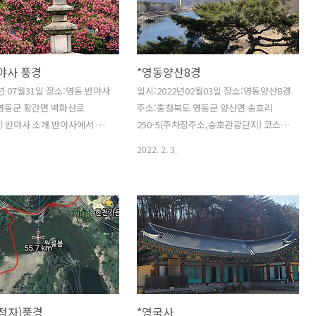
30.8m/s 내지등급1등급하절
 09:00~18:00 입장마
까지 입장동절기 11월~2월
7:00 입장마감:16:30까지 입장
야사 풍경
*영동양산8경
~출렁다리 구간은 가파른 계
개)으로 노약자 이용시 참고 바
년 07월31일 장소:영동 반야사
일시:2022년02월03일 장소:영동양산8경
완동물 출입금지,금연,음주금
영동군 황간면 백화산로
주소:충청북도 영동군 양산면 송호리
질서 있습니다.유듀브동영상:
산) 반야사 소개 반야사에서 문
250-5(주차장주소,송호관광단지) 코스:
ww..
 거리와 시간 문수전에서 반
송호관광지~여의정~용암~봉곡교~강선
2022. 2. 3.
 반야사 까지의 거리 반야사에
대~비봉산~함벽정~봉양정~봉황대~송호
너들바위 까지의 거리와 시간
관광지 출처:[네이버 지식백과] 양산팔경
욕한곳 입니다. 위쪽에 문수
(한국민족문화대백과, 한국학중앙연구
 계단이 많아요. ㅎㅎ 문수전 문
원) 영국사·강선대·비봉산·봉황대·함벽
바라본 풍경 너들지역이 호랑이
정·여의정·자풍당·용암 등 8개의 경승지
ㅎㅎ 늘 건강하고 행복하세요.
이다. 영국사는 양산면 누교리의 지륵산
중턱에 있는 신라의 고찰로 660년(무열왕
7)에 원광법사가 창건하였으며, 경내에
원각국사비·부도·망탑봉삼층석탑·삼층
정자)풍경
*영국사
석탑 등의 문화재가 있다. 강선대는 양산