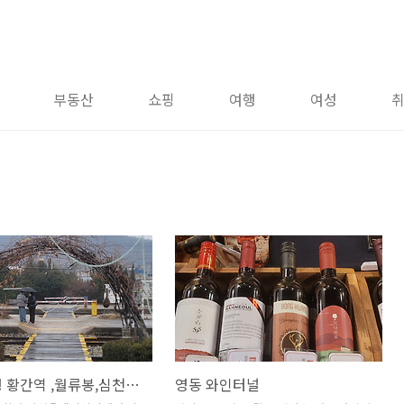
부동산
쇼핑
여행
여성
영동 여행 황간역 ,월류봉,심천역 코스
영동 와인터널