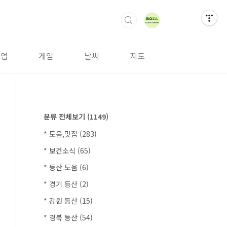
취업
게임
날씨
지도
분류 전체보기
(1149)
* 도움,맛집
(283)
* 보건소식
(65)
* 등산 도움
(6)
* 경기 등산
(2)
* 강원 등산
(15)
* 경북 등산
(54)