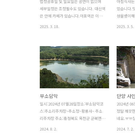
법정공휴일 및 일요일은 공연이 없으며
아침식사는
세부일정은 조정될수도 있습니다. 대신역
었습니다.맛
은 안에 카페가 있습니다.아포역은 이것
성올뱅이해
이 다 입니다. 늘 건강하고 행복하세요.
일시:202
2025. 3. 18.
2025. 3. 5.
뱅이해장국
https://
북도 영동군
간IC옆 안
이전 했네요
bozakore
03월02일
동군 황간면
충북 영동군
부소담악
단양 사
14map.n
부선 개통 
일시:2024년 07월28일장소:부소담악코
2024년 
례 확장개량
스:추소리주차장~추소정~황룡사~ 추소
정말 깨끗한
의 모습을 
리주차장 주소:충청북도 옥천군 군북면
네요.ㅠㅠ
간역은 무연
추소길 40(주차장)“옥천군 군북면 추소리
부터 상
2024. 8. 2.
2024. 7. 2.
화물을..
부소무니 마을 앞 호반에 암봉들이 700m
암 여