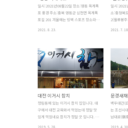
하세요! 만천하 짚와이어는 길이 980m의
일시:2021년08월22일 장소:영동 옥계폭
일시:2021
2개의 고정된 와이어로프를 타고 무동력
포 풍경 주소:충북 영동군 심천면 옥계폭
소:충청북도
으로 활강하듯이 내려가는 단양만의 이색
포길 201 겨울에는 빙벽 스포츠 장소라고
2(월류봉주
익스트림 스포츠입니다..
합니다. 박연폭포라고도 불리는 옥계폭포
늘 건강하고
2021. 8. 23.
2021. 7. 18
는 깎아지른 듯한 절벽에서 쏟아져 내리
는 물줄기가 무려 20여m에 이르며 수려
한 주변경관과 어우러져 일대 장관을 이
룬다. 예부터 난계 박연선생을 비롯한 수
많은 시인들이 모여 옥계폭포의 아름다움
을 찬탄하는 글을 많이 남긴 곳으로 알려
져 있다. 국악의 거성 난계가 즐겨 찾았고
시인묵객들의 발길이 끊이지 않았던 옥계
폭포는 영동군 심천면 옥계리로 진입하여
대전 이거시 참치
문경새재
천모산 골짜기로 들어서서 산길을 따라
약 1km 전방에 위치한다. 자동차를 이용
정림동에 있는 이거시 참치 집입니다. 대
백두대간(白
한다면 옥계폭포 약150m 전방 매표소에
구에서 대전 교육와서 먹었는데 정말 맛
는 조선시대
주차를 하고 걸어 올라가는 것이 현명할
있게 먹었네요 참치가 정말 굿 입니다. 맛
남대로(嶺南
것이다. 옥계폭포만 볼 것이 아니라 매
있고 사장님도 친절하고 오래만에 행복한
경제·문화 
2019. 5. 28.
2019. 4. 30