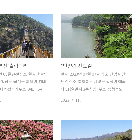
기서 부터 사인암
좋아서 가족이나 연인들이 가면 너무 좋
을 것 같습니다. 대청호 오백 리 길 4구간
의 시작은 마산동 윗말뫼에서 시작된
다. 윗말뫼 주차장에서 시작하여 더리스
수변을 따라 접어들어 갈대밭과 대청호수
를 따라 걷는다. 양쪽 포도밭 하우스를 지
나면 아름다운 S자 갈대밭이 기다리고 있
다. 이 둘레길은 몇 년 전 권상우와 김희선
월영산 출렁다리
*단양강 잔도길
주연의 '슬픈 연가'를 촬영했던 아름다운
장소이기도 하다. 드라마 촬영지를 걸어
3년 09월24일장소:월영산 출렁
일시:2023년 07월 07일 장소:단양강 잔
다시 들어왔던 길로 나와 취수장이 보이
충청남도 금산군 제원면 천내
도길 주소:충청북도 단양군 적성면 애곡
는 야트막한 산길로 들어선다. 한적한 들
렁다리관리사무소:041-754-
리 81(출발지 3주차장) 주소:충청북도 단
길을 약 10분 정도 걸어 다시..
 상류의 아름다운 수변경관을
양군 단양읍 상진리 373-34(도착지 주소)
.
2023. 7. 11.
할 수 있고 월영산과 부엉산
3 주차장에 주차를 하고 이정표 따라 가시
5m 길이275m 폭1.5m, 무
면 됩니다. 출발지에서 도착지 주소 까지
 설계되었다. 특히 인공폭포와
가서 돌아 오시면 됩니다. 편도 거리와 시
길을 걸으며 또 하나의 추억
간 입니다. 왕복 1시간 20분 정도 소요 됩
 있는 곳입니다.수용인원 :1500
니다. 늘 건강하고 행복하세요.