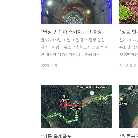
藏)이 창건하였으며, 고려 명종(明宗) 때
명 설계풍속
1172년 보조국사(普照國師)가 중수하고,
기 3월~10월
범일(梵日)이 재건하였으며, 다시 도선국
감:17:30
사(道詵國師)가 중수하고, 순각(淳覺)이
09:00~1
*단양 만천하 스카이워크 풍경
*영동 반
보수하였다. 조선시대에도 세조가 이 절
월영산 입구
에 들려 ‘영산전(靈山殿)’이라고 사액(賜
단(약400
일시:2023년 07월 07일 장소:단양 만천
일시:2022
額)을 한 일이 있다. 창건 당시에는 30여
랍니다.애
하스카이워크 주소:충청북도 단양군 적성
주소:충북 
칸의 대사찰이었는데, 현재는 대웅보전 ..
지 등 기본
면 애곡리 81(3주차장) 3 주차장에 주차
652(반야
https://w
를 하고 버스 탑승장으로 가면 매표소가
수전 까지의
2023. 7. 9.
2022. 8. 2.
있습니다. 셔털버스는 왕복 6000원입니
대방향으로
다.6000원에 입장 포함 가격입니다. 남한
서 호랑이 
강 절벽 위에서 80~90m 수면 아래를 내
세종대왕 목
려보며 하늘 길을 걷는 스릴을 맛볼 수 있
전 보여요.
는 스카이워크로, 시내 전경과 멀리 소백
수전에서 
산 연화봉을 볼 수 있습니다. 말굽형의 만
닮았네요. 
학천봉 전망대에 쓰리 핑거(세 손가락) 형
태의 길이 15m, 폭 2m의 고강도 삼중 유
리를 통해 발밑에 흐르는 남한강을 내려
*영동 옥계폭포
*월류봉(
다보며 절벽 끝에서 걷는 짜릿함을 경험