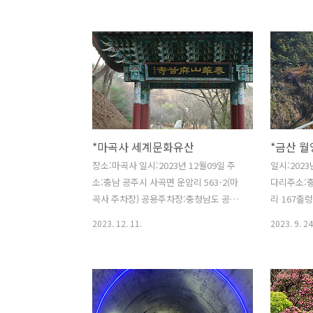
가량 병풍처럼 펼쳐져 장관을 이룬다. 이
암 여
암봉들의 파노라마는 우암 송시열이 소금
강이라 예찬했을 정도로 예부터 옥천 제
일의 선경을 자랑한다.”부소담악은 부소
무니 마을 앞 물위에 떠있는 산이라 하여
‘부소담악’이라 불리운다.2008년 국토해
양부가 전국의 하천, 호수, 계곡, 폭포 등
한국을 대표할 만한 아름다운 하천 100곳
*마곡사 세계문화유산
*금산 
중의 하나로 선정 되었다. 환산에서 바라
본 부소무니 마을과 그 앞의 부소담악. 마
장소:마곡사 일시:2023년 12월09일 주
일시:202
을 언저리 북쪽의 산봉우리가 남동쪽으로
소:충남 공주시 사곡면 운암리 563-2(마
다리주소:
동물 꼬리모양의 암벽으로 이루어진 줄기
곡사 주차장) 공용주차장:충청남도 공주
리 167출
를 뻗어 내리고 있다. 700m..
시 사곡면 마곡상가길 3(마곡사 까지15분
3837금강
2023. 12. 11.
2023. 9. 24
정도 소요 됩니다.) 전화:041-841-6221
한눈에 조망
마곡사홈페이지:magoksa.or.kr 대한불
사이에 높이4
교조계종 제6교구 본사(本寺)이다. “마곡
주탑형태로
사 사적입안(事蹟立案)”의 기록에 따르
연계된 테크
면, 640년(신라 선덕여왕 9)에 자 장(慈
을 만들 수