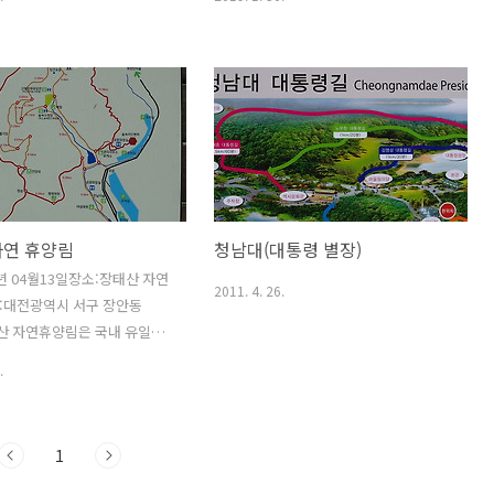
. '새재'라는 말에는 '새(鳥)
700m, 총연장 1,300m, 수직 높이 5m이
기 힘든 고개', '억새(草)가
다. 단양역에서 북동쪽 9.5km 지점의 남
', '하늘재와 이우릿재 사이
한강 좌안, 금곡천(金谷川)과의 합류지점
', '새(新)로 만든 고개'라는 뜻
에서 500m 거리의 등우산(..
다. 조선팔도고갯길의 대명사
 한양 과거길을 오르내리던 선
의 꿈, 그리고 민초들의 삶과
있는 곳이기도 하다. 조선 태종
14년)에 개척한 관도로 영남에서
자연 휴양림
청남대(대통령 별장)
 준령을 넘어 한양으로 가는
며 정상 높이 642m의 고개이
4년 04월13일장소:장태산 자연
2011. 4. 26.
과 조령산이 이루는 험준한 지
:대전광역시 서구 장안동
상으로 중요한 요새이며 이러한
태산 자연휴양림은 국내 유일의
하여 임..
아 숲이 울창하게 형성되어 있
.
 경관과 더불어 가족 단위 산
기에 적합한 곳이다. 천혜의
 잘 어우러진 이곳은 산책길이
1
 있을 뿐만 아니라 건강지압
 놀이, 출렁다리, 교과서 식물