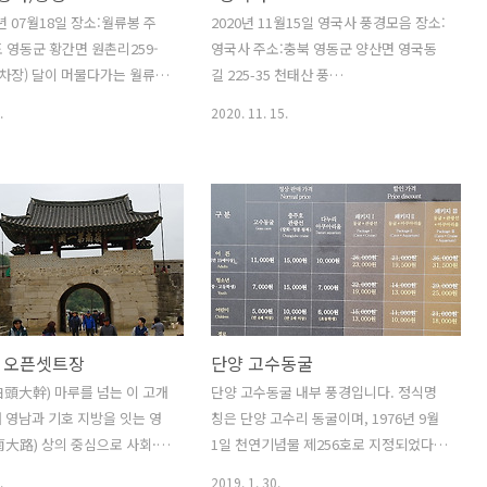
면 봉곡리양강변에 있는 누대로 기암이
년 07월18일 장소:월류봉 주
2020년 11월15일 영국사 풍경모음 장소:
절벽을 이루고 울창한 노송이 뒤덮여 있
 영동군 황간면 원촌리259-
영국사 주소:충북 영동군 양산면 영국동
다. 비봉산은 양산면 가곡리에 있는 낙조
차장) 달이 머물다가는 월류봉
길 225-35 천태산 풍
가 아름다운 산이며, 봉황대는 수두리양
 행복하세요.
경:blog.daum.net/boza/450 영동 천
.
2020. 11. 15.
강 위에 있는 조망이 ..
태산 A코스에서 D코스로 하산 A코스
(2.9km 약 1시간 20분 소요) 은행나무 →
암벽코스 → 정상 B코스(2.8km 약 1시간
40분 소요) 은행나무 →미정비구간→ 정
상 C코스(3.8km 약 1시간 40분 소요) 은
행나무 → blog.daum.net 천태산에 위
치한 영국사는 충북의 설악이라 불리는
천태산 중턱에 위치한 영국사는 대한불교
조계종 제5교구 법주사의 말사이다. 신라
 오픈셋트장
단양 고수동굴
문무왕 8년(668년)에 창건되고, 고려 명
종 때인 12세기에 원각국사에 의해 중창
頭大幹) 마루를 넘는 이 고개
단양 고수동굴 내부 풍경입니다. 정식명
이 된 것으로 추정되며, 고려 고종 때 왕명
 영남과 기호 지방을 잇는 영
칭은 단양 고수리 동굴이며, 1976년 9월
으로 탑과 승탑, 금당을 새로 지어 국청사
大路) 상의 중심으로 사회·
1일 천연기념물 제256호로 지정되었다.
라 ..
등 문물의 교류지이자 국방상
규모는 주굴 길이 600m, 지굴 길이
.
2019. 1. 30.