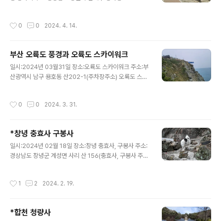
호동굴늘 건강하고 행복하세요.
도 유명해서 경화동 경화역에 갔습니다. 정말 벚꽃이 만개
했을때 오면 더 좋았겠다 쉽네요.ㅠㅠ 벗꽃이 다 지니 사람
작성시간
0
0
2024. 4. 14.
이 많이 없어 좋았습니다. 천천히 한번 둘러보니, 벚나무가
아주 잘되어있고 가족 휴식공간으로도 좋은 곳 갔습니다.
주차는 골목에 했습니다. 경화역 풍경입니다.↓ 늘 건강하
부산 오륙도 풍경과 오륙도 스카이워크
고 행복하세요.
글 내용
일시:2024년 03월31일 장소:오륙도 스카이워크 주소:부
산광역시 남구 용호동 산202-1(주차장주소) 오륙도 스카
이워크의 옛 지명은 “승두말”이다. 승두말은 말안장처럼
생겼다고 「승두마」라고 부르는 것이 승두말로 되었으며 해
작성시간
0
0
2024. 3. 31.
녀들과 지역주민들은 「잘록개」라고 불렀다. 바다를 연모하
는 승두말이 오륙도 여섯섬을 차례대로 순산하고 나서 승
두말의 불룩했던 부분이 잘록하게 들어가 선창나루와 어귀
*창녕 충효사 구봉사
의 언덕을 만들었다는 것이다. 동해와 남해의 경계지점이
글 내용
기도 한 이곳 승두말에 2012년 9월 12일에 착공하여 20
일시:2024년 02월 18일 장소:창녕 충효사, 구봉사 주소:
13년 10월 18일 개장하면서 “하늘 위를 걷는다”는 의미를
경상남도 창녕군 계성면 사리 산 156(충효사, 구봉사 주차
담아 “오륙도 스카이워크”라 이름하였다. 스카이워크는 3
장주소) 경남 창녕군 영축산 벼랑에 절묘하게 자리 잡은 구
5M 해안절벽 위에 철제빔을 설치하고 그 위에 유리판 24
봉사와 충효사가 있다.차로 위 주소 따라가면 급경사에 구
작성시간
1
2
2024. 2. 19.
개를 말발굽형으로 이어놓은 15M..
불구불한 산길로 이어져 있다. 주차 공간은 8대에서 10대
정도 가능한 것 같습니다. 구경하고 내려올 때는 급 경사로
인해 아찔합니다.ㅎㅎ ㅠㅠ 주차장에서 충효사, 구봉사 까
*합천 청량사
지는 200미터 겹경사 도보로 올라가야 합니다. 주차장에
글 내용