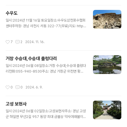
리 야경,드론쇼, 일출, 부산갈매기 동영상 사진 입니다. 넘
좋았습니다. 광안리 야경 풍경 일출풍경 드론쇼 늘 건강하
수우도
고 행복하세요.
글 내용
일시:2024년 11월 16일 토요일장소:수우도삼천포수협회
센터주차장: 경남 사천시 서동 322-77(무료)지도: http
s://naver.me/GEAYE9pz요금대인 평일 7000월 주말:
7500원/소인 평일 3500원 주말:4000원(편도 왕복은
작성시간
7
2
2024. 11. 16.
두 배)배타기 일신해운에 예약하고 타면 됩니다. 055-83
2-5033(장소는 아래지도 참조 바랍니다) 배시간삼천포
출발 ~ 수우도 하루 두 번06:00,14:20 수우도 출발 ~ 삼
거창 수승대,수승대 출렁다리
천포 하루 두번08:10,16:40 수우도는 빼어난 경치를 자랑
글 내용
하는 섬으로 면적 1.284 km2, 해안선 길이 7km, 최고봉
일시:2024년 06월 08일장소:거창 수승대,수승대 출렁다
은 함박산 196m이다. 인구는 25 가구 40명이다. 특산물
리전화:055-940-8530주소: 경남 거창군 위천면 황산
은 방목해 키우는 흑염소이며 ‘찾아가고 싶은 섬’ 특성화 사
리 565 코스: 수승대제1주차장 ~수승대교~거창요수정~
업 대상지로 최종 선정되어 주민 ..
거북바위~무병장수 둘레길~수승대 출렁다리~산책로~수
작성시간
0
0
2024. 6. 9.
승대제1주차장(이정표 잘되어 있습니다.1시간 정도 소요
됩니다.나들이 코스로 좋아요)입장료:무료(700여대 주차
가능)수승대 출렁다리는 총 길이 240m, 폭 1.5m의 무주
고성 보현사
탑 형식이다. 내진1등급 및 초속31.4m/s에도 견디게 설계
글 내용
되었다.통행하중은 성인70kg 기준 1310명이 한꺼번에
일시:2024년 06월 02일장소:고성보현사주소: 경남 고성
건널수 있다.출렁이며 흔들리는 다리에서 바라보는 산세와
군 하일면 무선2길 957 동양 최대 금불상 약사여래불이
풍경은 아찔하면서도 스릴이 있어 즐거움과 가슴 설레는
있는 고성 보현사 입니다. 문수암 늘 건강하고 행복하세