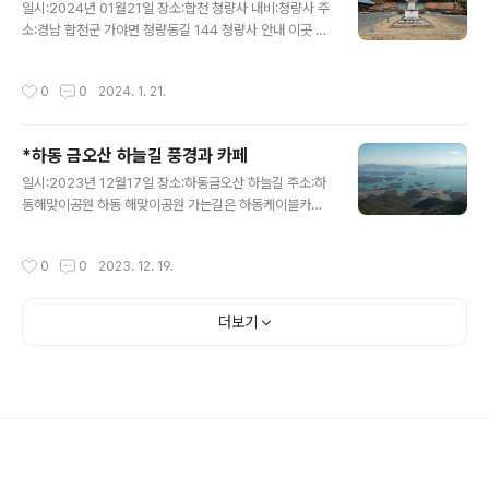
서 100m 정도 올라가면 그 유명한 보더콜리라는 견종(스
일시:2024년 01월21일 장소:합천 청량사 내비:청량사 주
코랜드지방에서 순록을 지켰던 목양견) 이 기다리고 있습
소:경남 합천군 가야면 청량동길 144 청량사 안내 이곳 청
니다. 2021년 TV동물농장에 출연했던 등산 안내견 몽이
량사는 해인사 산내 암자로써 창건연대의 정확한 기록은
와 보름입니다. 충효사에서 영취산 까지는 800m, 30분이
없으나 전해오는 말로는 해인사(AD802 창건)보다 먼저
작성시간
0
0
2024. 1. 21.
면 정상까지 갈 수 있..
창건되었다고 한다. 최치원조에 이 절은 최치원(857~ ?)
이 즐겨 찾던 곳이라고 기록 되어 있으므로 통일신라 시대
에 창건되었던 것으로 추정된다. 중요문화재로는 9세기초
*하동 금오산 하늘길 풍경과 카페
부터 이절을 지켜온 돌 부처님(淸凉寺 石造如來坐像,
글 내용
보물265호), 신라 석탑의 대표적인 양식을 지닌 석탑(石
일시:2023년 12월17일 장소:하동금오산 하늘길 주소:하
塔 보물266호), 9세기 끝무렵의 치레수법이 아름다운 석
동해맞이공원 하동 해맞이공원 가는길은 하동케이블카을
등(石燈, 보물253호)등이 있다. 청량사가 자리하고 있는
타고 가도 되고 차로도 갈수가 있습니다. 주차를 하고 금오
산 이름은 본래는 천불산 (千佛山, 1010m)이며, 남산제
산 하늘길을 걸어면 됩니다. 한바퀴 도는 시간은 1.2km 3
작성시간
0
0
2023. 12. 19.
일봉(南山第一峰), 매화산이란..
0분 정도 소요 됩니다. 하늘길 시간와 거리 입구에서 차로
는 19분정도 소요 됩니다.(가다가 구경하면서 가서 31분이
되었습니다.) 하동하늘길 카페 늘 건강하고 행복하세요.
더보기