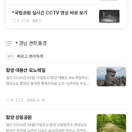
*국립공원 실시간 CCTV 영상 바로 보기
2
0
조회
2
* 경남 견학,풍경
분류 전체보기
주요 글 목록
빠르고 편리하게
공지
함양 대봉산 모노레일
글 내용
일시:2026년 04월 19일장소:함양 대봉산 모노레일주소:
경상남도 함양군 병곡면 병곡지곡로 331-1(주차장 주소)*
예약사이트:https://leisure-web.yanolja.com/leisur
e/10316589 ****필독 바랍니다.****예약 티켓은 모
작성시간
0
2
2026. 4. 19.
노레일 탑승 시간이기 때문에 최소 40분 전에 도착해서 1
층에서 표을 받아 셔틀버스 타고 탑승장으로 이동해야 됩
니다. 경상남도 함양군 병곡면 병곡지곡로 331-1(주차장)
함양 상림공원
위 주소에 주차를 하고 본관 1층에 가서 예약한 티켓을 발
글 내용
권한 후 셔틀버스를 타고(10분 소요)대봉산 모노레일 탑승
일시:2026년 04월19일장소:함양 상림원주소:경상남도
장으로 이동해야 합니다.탑승장으로 도착하면 3층으로 올
함양군 함양읍 교산리 1069-4(상림공원 관리소,주차장)*