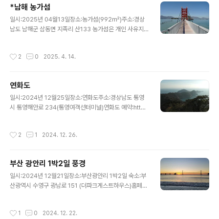
*남해 농가섬
다. 영남의 소금강으로 불리며, 700∼900m의 고위평탄
글 내용
면 위에 높이 약 300m의 뭉툭한 봉우리를 얹어놓은 듯한
일시:2025년 04월13일장소:농가섬(992㎡)주소:경상
모습이다. 북쪽 비탈면에서는 황강(黃江)의 지류들이, 동
남도 남해군 삼동면 지족리 산133 농가섬은 개인 사유지
쪽 비탈면에서는 사정천(射亭川)이 발원한다.주봉우리는
이고 섬인데 다리를 놓아 갈수 있게 만들어서 차를 팔고 있
크게 하봉·중봉·상봉으로 나뉜다. 삼..
는곳 입니다.입장료는 없는데 꼭 차를 3000원에 구입 해
작성시간
2
0
2025. 4. 14.
야만 입장이 가능하다.여려종류의 차가 있다.들어갈때 죽
방렴도 함께 구경이 가능하다.아기자기한 예쁜섬에서 벤치
에 앉아 바다를 바라보며 차 한잔 마시면 힐링이 됩니다.특
연화도
히 연인끼리 방문하면 넘 좋은곳 같아요.유듀브 설명과 풍
글 내용
경:https://youtu.be/jzTy78qftMs 늘 건강하고 행복하
일시:2024년 12월25일장소:연화도주소:경상남도 통영
세요. 일시:2022년 03월06일장소:농가섬(992㎡)주소:
시 통영해안로 234(통영여객선터미널)연화도 예약:htt
경상남도 남해군 삼동면 지족리 산133 일시:2025년 08
p://www.xn--vk1br78aera606b.com/main/main
월15일장소:농가섬(992㎡)주소:경상남도 남해군 삼동면
N.php(주)대일해운궁금하시면 대일해운에 물어보시면 됩
작성시간
2
1
2024. 12. 26.
지족리 산1..
니다:055-641-6181저는 통영항 06시55분 배 타고 연
화도 들어가서 등산을 했습니다.나올때는 13시25분 배 타
고 나오시면 됩니다.저는 들어갈때는 통영항에서 배을 타
부산 광안리 1박2일 풍경
고 연화도에 갔습니다. 그런데 대일해운에서 연락이 와서
글 내용
배가 고장이 나서 오늘 운행을 하지 않는다고 합니다.13시
일시:2024년 12월21일장소:부산광안리 1박2일 숙소:부
25분 연화도에서 통영가는배는 고장이 나서 없다고 하면
산광역시 수영구 광남로 151 (더파크게스트하우스)홈페이
서연화도에서 중화항으로가는 배를 타라고 하네요.그러면
지: https://www.thecomfyhouse.co.kr/( 주차는 더
서 환불조치를 했습니다.그래서 연화항에서 중화항으로 1
파크게스크하우스에 문의 하시면 됩니다.)광안리 해수욕장
작성시간
1
0
2024. 12. 22.
4시10분 배을 타고 중화항에..
주차장 주소:부산광역시 수영구 민락수변로 16부산 광안