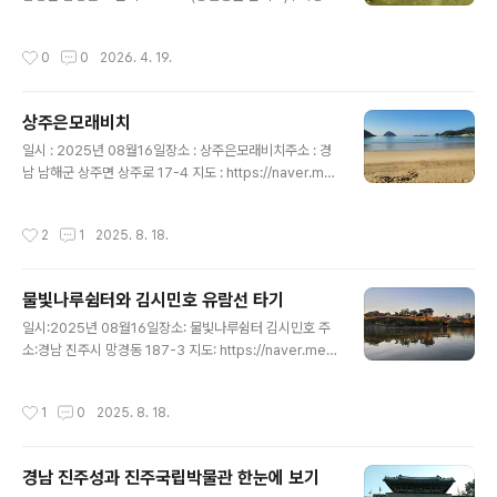
라가서 안내하는 분에게 티켓을 보여주고 대기실에 있으면
멋진 숲과 풍경들이 멋져요.* 함양상림은 함양읍의 서쪽에
시간이 되면 모노레일에 탑승하라고 하면 탑승하시면 됩니
있는 위천(渭川)강가에 있는 숲으로서, 통일신라 진성여왕
작성시간
0
0
2026. 4. 19.
다..
때 최치원 선생이 함양읍의 홍수피해를 막기 위해 만들었
다고 전해진다. 예전에는 대관림(大館林)이라고 불렀으나
이 숲의 가운데 부분이 홍수로 무너짐에 따라 상림(上林)
상주은모래비치
과 하림(下林)으로 나뉘게 되었다. 현재 하림은 훼손되어
글 내용
흔적만 남아있고 상림만이 예전의 모습을 유지하고 있다.
일시 : 2025년 08월16일장소 : 상주은모래비치주소 : 경
참나무류와 개서어나무류가 주를 이루며, 왕머루와 칡 등
남 남해군 상주면 상주로 17-4 지도 : https://naver.me/
이 얽히어 마치 계곡의 자연 식생을 연상시킨다. 120여 종
5k7i3zDP상주은모래비치 홈페이지 : https://www.na
의 나무가 둑을 따라 조성되어 있어 어린이들의 자연학습
mhae.go.kr/tour/00007/00015/00066.web?am
작성시간
2
1
2025. 8. 18.
원으로도 좋은 곳이다.[네이버 지식백과]..
ode=view&idx=4&category=T0101 ▶상주은모래
비치◀ 금산의 절경을 긴 병풍으로 삼은 상주은모래비치는
은빛 고운 모래로 이루어진 넓은 백사장과 울창한 송림으
물빛나루쉼터와 김시민호 유람선 타기
로 둘러싸여 전국에서 몇 안 되는 아름다운 자연경관을 간
글 내용
직한 해수욕장이다. 남해읍에서 남쪽으로 21㎞ 떨어진 이
일시:2025년 08월16일장소: 물빛나루쉼터 김시민호 주
곳은 맨발로 닿는 모래의 감촉이 좋은 곳아 해마다 여름이
소:경남 진주시 망경동 187-3 지도: https://naver.me/
면 100만에 달하는 여행객들이 찾온다. 2㎞에 이르는 반
xmxZlueU 물빛나루쉼터 김시민호 홈페이지:https://w
달형 백사장 경사도 완만한 데다 수온도 높..
ww.jinju.go.kr/cruiseship/진주 남강 유람선 김시민호
작성시간
1
0
2025. 8. 18.
는원더풀남강프로젝트 일환으로 추진 중인 남강수상레포
츠센터 건립 및 유람선 운항 사업과 관련,제작완료된 유람
선을 진주 남강에 진수 하였습니다.진주대첩을 승리로 이
경남 진주성과 진주국립박물관 한눈에 보기
끈 김시민 장군을 기리며 '김시민호'로 명명된 남강 유람선
글 내용