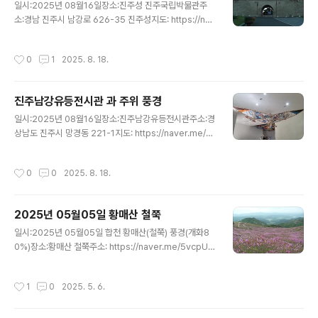
은 진주 남강의 뱃놀이라는 의미를 살리기 위해전통 정자
일시:2025년 08월16일장소:진주성 진주국립박물관주
선 형태로 만들어졌으며, 친환경선박법에 따라 알루미늄
소:경남 진주시 남강로 626-35 진주성지도: https://nav
선체로 제작 되었습니다.그리고 2022년 4월 첫 운항 이후
er.me/GEXvNiXV진주국립박물관 홈페이지:https://jinj
시민과 관광객들의 뜨거운 호응에 보다 많은 분들이이색적
u.museum.go.kr/*진주국립박물관1980년 10월에 착
작성시간
0
1
2025. 8. 18.
인 유람선..
공, 1984년 11월 2일 개관하였다. 대지 1만 5882.6m²
(4,804평), 건물 4,949.41m²(1,497.2평)이다. 개관 초
기에는 선사시대 및 가야시대 유물을 중점적으로 전시하였
진주남강유등전시관 과 주위 풍경
으나, 1998년 1월 15일 임진왜란 전문 역사박물관으로 재
글 내용
개관하였다. 1, 2층으로 나뉘어진 상설전시실 2곳과 기획
일시:2025년 08월16일장소:진주남강유등전시관주소:경
전시실로 이루어져 있는데, 1층 전시실에는 임진왜란의 결
상남도 진주시 망경동 221-1지도: https://naver.me/xh
과로 남겨진 여러 문제점들을 테마별로 구분, 전시하여 전
z34POW유등전시관 홈페이지: https://www.jinju.go.
쟁을 통한 문화교류와 전파양상을 보여..
kr/yudeung/보면 볼수로 편안한 맘이 들어요.국내 최초
작성시간
0
0
2025. 8. 18.
의 진주남강 유등 전문 전시관진주성 남강에 유등(流燈)을
띄우는 유등놀이는 임진왜란 진주성전투에서 비롯되었다.
1592년 10월 3,800여 명의 김시민 장군을 비롯한 수성
2025년 05월05일 황매산 철쭉
군으로 2만여 명의 왜군을 상대하여 물리친 일은 임진왜란
글 내용
3대첩으로 기록되고 있다. 이때 진주성에서는 성 밖의 의
일시:2025년 05월05일 합천 황매산(철쭉) 풍경(개화8
병(義兵) 등 지원군과 연락하기 위해 혹은 군사적인 목적
0%)장소:황매산 철쭉주소: https://naver.me/5vcpUG
에서 풍등(風燈)을 올리기도 했으며, 남강에 등불을 띄우
uI 코스:황매산 정상주차장~황매산 능선및 평원~황매산
기도 했다고 전해지고 있다. 풍등과 유등은 군사적인 신호
정상주차장개화현황: https://www.hc.go.kr/09418/0
작성시간
1
0
2025. 5. 6.
와 ..
9425/09427.web?gcode=2084&idx=29016750
&amode=view&산정보 공유해요~:http://band.us/@
san 황매산 높이 1,108m이다. 소백산맥에 속하는 고봉이