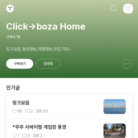
검색하기
티스토리
Click→boza Home
구독자
15
링크모음,등산정보,여행정보,맛집 기타~
구독하기
방명록
신고하기 레이어
열기
인기글
링크모음
80
2
조회
53
*무주 서바이벌 게임장 풍경
1
0
조회
2