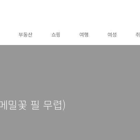
부동산
쇼핑
여행
여성
메밀꽃 필 무렵)