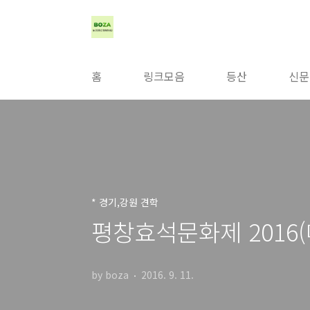
본문 바로가기
홈
링크모음
등산
신문
* 경기,강원 견학
평창효석문화제 2016(
by boza
2016. 9. 11.