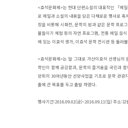
<효석문화제>는 현대 단편소설의 대표작인 「메밀
로 메밀과 소설의 내용을 담은 다채로운 행사로 축
장을 비롯해 시화전, 문학의 밤과 같은 문학 프로
물들이기 체험 등의 자연 프로그램, 전통 메밀 음식
에 있는 이효석 생가, 이효석 문학 전시관 등 둘러볼
<효석문화제>는 말 그대로 가산이효석 선생님의 
학인이 함께 공감함과, 문학의 즐거움을 국민과 
양회의 30여년동안 선양사업을 기초로 문학 관광
출에 큰 목표를 두고 출발 하였다.
행사기간:2016.09.02(금)~2016.09.11(일) 주소:
강